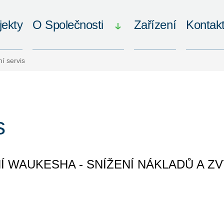
jekty
O Společnosti
Zařízení
Kontak
í servis
s
 WAUKESHA - SNÍŽENÍ NÁKLADŮ A Z