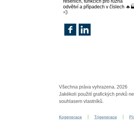
řešeních, funkcích pro různá
odvětví a případech v číslech 🔥
💨
Všechna práva vyhrazena. 2026
Jakékoli použití grafických prvků 
souhlasem vlastníků.
Kogenerace
Trigenerace
Pí