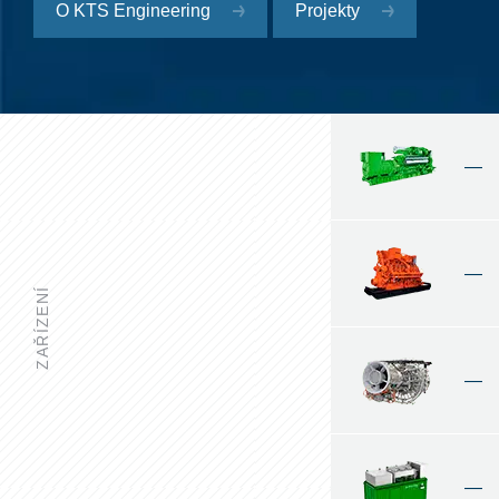
O KTS Engineering
Projekty
—
—
ZAŘÍZENÍ
—
—