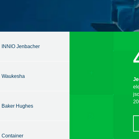
INNIO Jenbacher
Waukesha
Je
el
js
20
Baker Hughes
Container