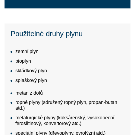
Použitelné druhy plynu
zemní plyn
bioplyn
skládkový plyn
splaškový plyn
metan z dolů
ropné plyny (sdružený ropný plyn, propan-butan
atd.)
metalurgické plyny (koksárenský, vysokopecní,
feroslitinový, konvertorový atd.)
speciální plyny (dřevoplyny, pyrolýzní atd.)