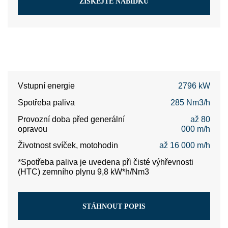
ZÍSKEJTE NABÍDKU
Vstupní energie
2796 kW
Spotřeba paliva
285 Nm3/h
Provozní doba před generální
až 80
opravou
000 m/h
Životnost svíček, motohodin
až 16 000 m/h
*Spotřeba paliva je uvedena při čisté výhřevnosti
(HTC) zemního plynu 9,8 kW*h/Nm3
STÁHNOUT POPIS