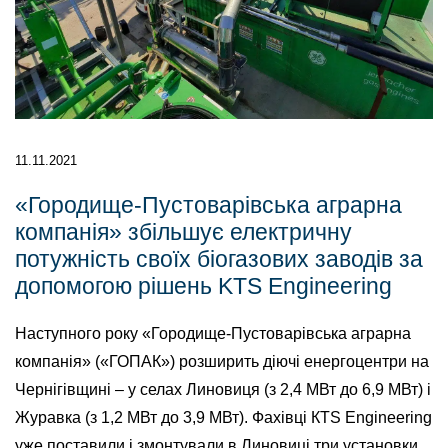
11.11.2021
«Городище-Пустоварівська аграрна
компанія» збільшує електричну
потужність своїх біогазових заводів за
допомогою рішень KTS Engineering
Наступного року «Городище-Пустоварівська аграрна
компанія» («ГОПАК») розширить діючі енергоцентри на
Чернігівщині – у селах Линовиця (з 2,4 МВт до 6,9 МВт) і
Журавка (з 1,2 МВт до 3,9 МВт). Фахівці КTS Engineering
уже поставили і змонтували в Линовиці три установки