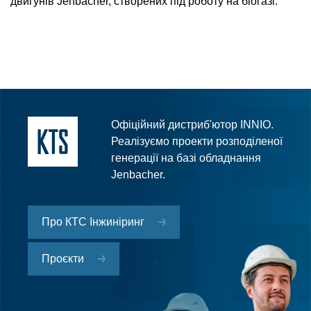
двигунів Jenbacher, створених під роботу на біогазі.
Офіційний дистриб'ютор INNIO.
Реалізуємо проекти розподіленої
генерації на базі обладнання
Jenbacher.
Про КТС Інжиніринг
Проєкти