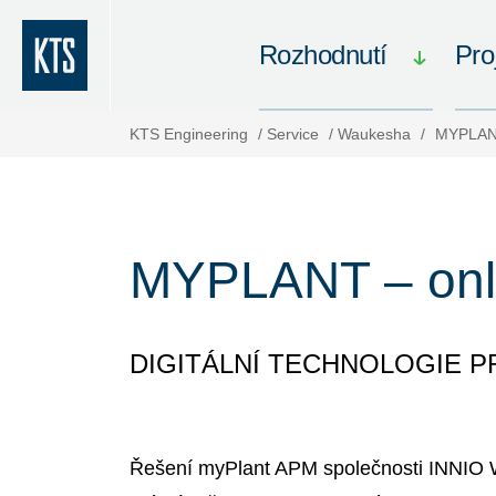
Rozhodnutí
Pro
KTS Engineering
/
Service
/
Waukesha
/
MYPLANT
MYPLANT – onli
DIGITÁLNÍ TECHNOLOGIE P
Řešení myPlant APM společnosti INNIO W