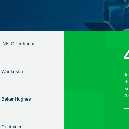
INNIO Jenbacher
Waukesha
Je
el
js
20
Baker Hughes
Container