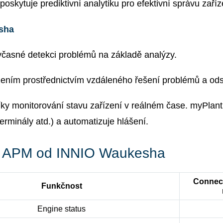
oskytuje prediktivní analytiku pro efektivní správu zař
sha
 včasné detekci problémů na základě analýzy.
žením prostřednictvím vzdáleného řešení problémů a od
díky monitorování stavu zařízení v reálném čase. myPlant
erminály atd.) a automatizuje hlášení.
ant APM od INNIO Waukesha
Connect
Funkčnost
Engine status