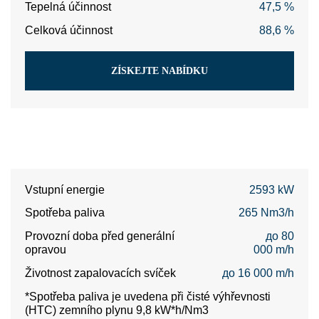
Tepelná účinnost
47,5 %
Celková účinnost
88,6 %
ZÍSKEJTE NABÍDKU
Vstupní energie
2593 kW
Spotřeba paliva
265 Nm3/h
Provozní doba před generální
до 80
opravou
000 m/h
Životnost zapalovacích svíček
до 16 000 m/h
*Spotřeba paliva je uvedena při čisté výhřevnosti
(HTC) zemního plynu 9,8 kW*h/Nm3