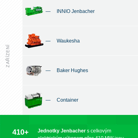
—
INNIO Jenbacher
—
Waukesha
ZAŘÍZENÍ
—
Baker Hughes
—
Container
410+
Jednotky Jenbacher
s celkovým