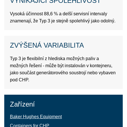
VYNIKAJÍCÍ SPOLEHLIVOST
Vysoká účinnost 88,6 % a delší servisní intervaly
znamenají, že Typ 3 je stejně spolehlivý jako odolný.
ZVÝŠENÁ VARIABILITA
Typ 3 je flexibilní z hlediska možných paliv a
možných řešení - může být instalován v kontejneru,
jako součást generátorového soustrojí nebo vybaven
pod CHP.
Zařízení
Baker Hughes Equipment
Containers for СНР